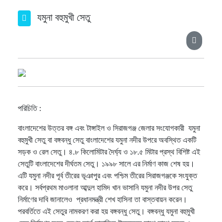
যমুনা বহুমুখী সেতু
পরিচিতি :
বাংলাদেশের উত্তর বঙ্গ এবং টাঙ্গাইল ও সিরাজগঞ্জ জেলার সংযোগকারী যমুনা
বহুমুখী সেতু বা বঙ্গবন্ধু সেতু বাংলাদেশের যমুনা নদীর উপরে অবস্থিত একটি
সড়ক ও রেল সেতু। ৪.৮ কিলোমিটার দৈর্ঘ্য ও ১৮.৫ মিটার প্রস্থ বিশিষ্ট এই
সেতুটি বাংলাদেশের দীর্ঘতম সেতু। ১৯৯৮ সালে এর নির্মাণ কাজ শেষ হয়।
এটি যমুনা নদীর পূর্ব তীরের ভূঞাপুর এবং পশ্চিম তীরের সিরাজগঞ্জকে সংযুক্ত
করে। সর্বপ্রথম মাওলানা আব্দুল হামিদ খান ভাসানি যমুনা নদীর উপর সেতু
নির্মাণের দাবি জানালেও প্রধানমন্ত্রী শেখ হাসিনা তা বাস্তবায়ন করেন।
পরবর্তিতে এই সেতুর নামকরণ করা হয় বঙ্গবন্ধু সেতু। বঙ্গবন্ধু যমুনা বহুমুখী