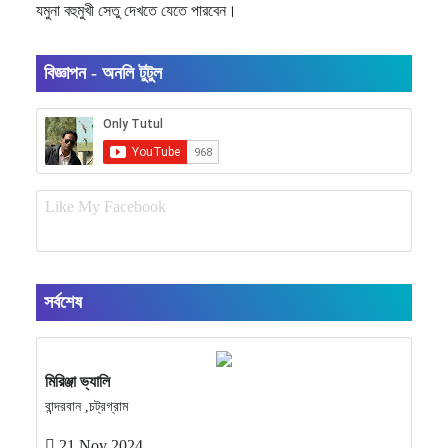
যমুনা বহুমুখী সেতু দেখতে যেতে পারবেন।
বিজ্ঞাপন - অনলি টুটুল
Like My Facebook
সর্বশেষ
মিরিঞ্জা ভ্যালি
বান্দরবান ,চট্রগ্রাম
21 Nov 2024