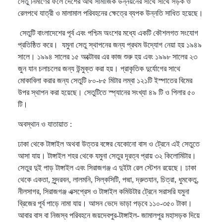
সেতু নির্মাণের ফলে দেশের আর্থ সামাজিক উন্নয়নের সাথে সাথে সড়ক ও
রেলপথে যাত্রী ও মালামাল পরিবহনের ক্ষেত্রে ব্যপক উন্নতি সাধিত হয়েছে।
সেতুটি বাংলাদেশের পূর্ব এবং পশ্চিম অংশের মধ্যে একটি কৌশলগত সংযোগ
প্রতিষ্ঠিত করে। যমুনা সেতু স্থাপনের জন্য প্রথম উদ্যোগ নেয়া হয় ১৯৪৯
সালে। ১৯৯৪ সালের ১৫ অক্টোবর এর কাজ শুরু হয় এবং ১৯৯৮ সালের ২৩
জুন যান চলাচলের জন্য উন্মুক্ত করা হয়। প্রাকৃতিক দুর্যোগের সাথে
মোকাবিলা করার জন্য সেতুটি ৮০-৮৫ মিটার লম্বা ১২১টি ইস্পাতের বিমের
উপর স্থাপন করা হয়েছে। সেতুটিতে স্প্যানের সংখ্যা ৪৯ টি ও পিলার ৫০
টি।
অবস্থান ও যাতায়াত :
ঢাকা থেকে টাঙ্গাইল অথবা উত্তর বঙ্গের যেকোনো বাস ও ট্রেনে এই সেতুতে
আসা যায়। টাঙ্গাইল শহর থেকে যমুনা সেতুর দূরত্ব প্রায় ৩২ কিলোমিটার।
সেতুর দুই পাড় টাঙ্গাইল এবং সিরাজগঞ্জ এ দুইটা রেল স্টেশন রয়েছে। ঢাকা
থেকে একতা, সুন্দরবন, লালমনি, সিল্কসিটি, পদ্মা, দ্রুতযান, চিত্রা, ধুমকেতু,
নীলসাগর, সিরাজগঞ্জ এক্সপ্রেস ও টাঙ্গাইল কমিউটার ট্রেনে সরাসরি যমুনা
ব্রিজের পূর্ব পাড়ে নামা যায়। আসন ভেদে ভাড়া পড়বে ১১০-৩৫০ টাকা।
আবার বাস বা নিজস্ব পরিবহনে জয়দেবপুর-টাঙ্গাইল- জামালপুর মহাসড়ক দিয়ে