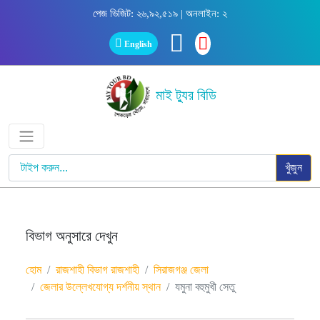
পেজ ভিজিট: ২৬,৯২,৫১৯ | অনলাইন: ২
English
মাই ট্যুর বিডি
খুঁজুন
বিভাগ অনুসারে দেখুন
হোম
রাজশাহী বিভাগ রাজশাহী
সিরাজগঞ্জ জেলা
জেলার উল্লেখযোগ্য দর্শনীয় স্থান
যমুনা বহুমুখী সেতু