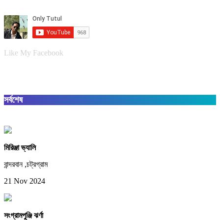
Like My Facebook
সর্বশেষ
মিরিঞ্জা ভ্যালি
বান্দরবান ,চট্রগ্রাম
21 Nov 2024
সংগ্রামপুঞ্জি ঝর্ণা