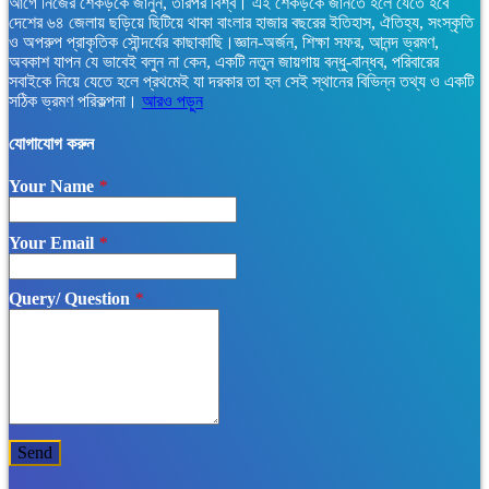
আগে নিজের শেকড়কে জানুন, তারপর বিশ্ব। এই শেকড়কে জানতে হলে যেতে হবে
দেশের ৬৪ জেলায় ছড়িয়ে ছিটিয়ে থাকা বাংলার হাজার বছরের ইতিহাস, ঐতিহ্য, সংস্কৃতি
ও অপরুপ প্রাকৃতিক সৌন্দর্যের কাছাকাছি।জ্ঞান-অর্জন, শিক্ষা সফর, আনন্দ ভ্রমণ,
অবকাশ যাপন যে ভাবেই বলুন না কেন, একটি নতুন জায়গায় বন্ধু-বান্ধব, পরিবারের
সবাইকে নিয়ে যেতে হলে প্রথমেই যা দরকার তা হল সেই স্থানের বিভিন্ন তথ্য ও একটি
সঠিক ভ্রমণ পরিকল্পনা।
আরও পড়ুন
যোগাযোগ করুন
Your Name
*
Your Email
*
Query/ Question
*
Send