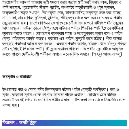
প্রয়োজনীয় বরাদ্দ না পাওয়ায় ভূমি সমতল করার জন্যে মাটি ভরাট করার কাজ, বিদ্যুৎ ও
পানি সংযোগ, প্রয়োজনীয় সীমানা প্রাচীর, লঞ্চঘাটের যাত্রীছাউনী ও পন্টুন স্থাপন,
অভ্যন্তরীণ সড়ক সংযোগ, নিরাপত্তা শেড, ডাকবাংলোসহ অন্যান্য ভবন করা যাচ্ছে
না। ঢাকা, নারায়ণগঞ্জ, কুমিল্লা, মুন্সিগঞ্জ, শরীয়তপুর থেকে অল্প সময়ের মধ্যে এ পর্যটন
কেন্দ্রে আসা যায়। দেশের বিভিন্ন জেলা থেকে নৌ ও সড়ক পথে ষাটনল পর্যটন কেন্দ্রে
আসা সম্ভব। ষাটনল থেকে চাঁদপুর হয়ে হাইমচর পর্যন্ত পিকনিক স্পট হিসেবে পর্যটকরা
ব্যবহার করতে পারেন। যোগাযোগ ব্যবস্থায় সহজ ও মনোমুগ্ধকর স্থান বলে এ পর্যটন
কেন্দ্র পর্যটকদের আকৃষ্ট করছে। ক্রমেই এই পর্যটন কেন্দ্রটি জমে উঠছে। শীত আসার
শুরুতেই পর্যটকরা আসতে শুরু করেন। একজন পর্যটক জানান, ষাটনল থেকে চাঁদপুর পর্যন্ত
নদীর দু’পাড়ই পিকনিক স্পট। কী সুন্দর মনোরম পরিবেশ। এ পর্যটন কেন্দ্রটিকে আধুনিক
করতে পারলে দেশী-বিদেশী পর্যটকরা এখানে অনেক ভিড় জমাবে।[মাহবুব আলম লাভলু]
অবস্থান ও যাতায়াত
উপজেলার পদ্মা ও মেঘনা নদীর মিলনস্থলে ষাটনল পর্যটন কেন্দ্রটি অবস্থিত। জল ও
স্থল যেকোনো স্থান থেকে নৌপথে আসতে পারেন এখানে। নৌযানে এসে ষাটনল
লঞ্চঘাটে নেমেই পেয়ে যাবেন বিশাল পর্যটন এলাকা। উপজেলা সদর থেকে সিএসজি যোগে
যাওযা যায়।
বিজ্ঞাপন - অনলি টুটুল