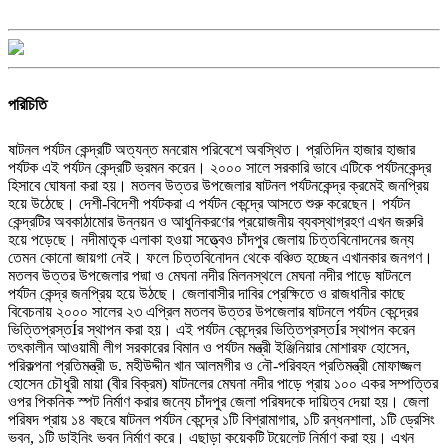
পরিচিতি
ষাটনল পর্যটন কেন্দ্রটি অত্যন্ত মনরোম পরিবেশে অবস্থিত। প্রতিদিন হাজার হাজার
পর্যটক এই পর্যটন কেন্দ্রটি ভ্রমন করেন। ২০০০ সালে সরকারি ভাবে এটিকে পর্যটনকেন্দ্র
হিসাবে ঘোষনা করা হয়। মতলব উত্তর উপজেলার ষাটনল পর্যটনকেন্দ্র ক্রমেই জনপ্রিয়
হয়ে উঠেছে। দেশী-বিদেশী পর্যটকরা এ পর্যটন কেন্দ্রে আসতে শুরু করেছেন। পর্যটন
কেন্দ্রটির অবকাঠামোর উন্নয়ন ও আধুনিকরণের প্রয়োজনীয় ব্যবস্থাগ্রহণ এখন জরুরি
হয়ে পড়েছে। নদীমাতৃক এলাকা হওয়া সত্ত্বেও চাঁদপুর জেলায় চিত্তবিনোদনের জন্য
তেমন কোনো জায়গা নেই। ফলে চিত্তবিনোদন থেকে বঞ্চিত হচ্ছেন এখানকার জনগণ।
মতলব উত্তর উপজেলার পদ্মা ও মেঘনা নদীর মিলনস্থলে মেঘনা নদীর পাড়ে ষাটনলে
পর্যটন কেন্দ্র জনপ্রিয় হয়ে উঠছে। জেলাবাসীর দাবির প্রেক্ষিতে ও রাজধানীর কাছে
বিবেচনায় ২০০০ সালের ২৩ এপ্রিল মতলব উত্তর উপজেলার ষাটনলে পর্যটন কেন্দ্রের
ভিত্তিপ্রস্তÍর স্থাপন করা হয়। এই পর্যটন কেন্দ্রের ভিত্তিপ্রস্তÍর স্থাপন করেন
তৎকালীন আওয়ামী লীগ সরকারের বিমান ও পর্যটন মন্ত্রী ইঞ্জিনিয়ার মোশারফ হোসেন,
পরিকল্পনা প্রতিমন্ত্রী ড. মহীউদ্দীন খান আলমগীর ও নৌ-পরিবহন প্রতিমন্ত্রী মোফাজ্জল
হোসেন চৌধুরী মায়া (বীর বিক্রম) ষাটনলের মেঘনা নদীর পাড়ে প্রায় ১০০ একর সম্পত্তির
ওপর পিকনিক স্পট নির্মাণ করার জন্যে চাঁদপুর জেলা পরিষদকে দায়িত্ব দেয়া হয়। জেলা
পরিষদ প্রায় ১৪ বছরে ষাটনল পর্যটন কেন্দ্রে ১টি বিশ্রামাগার, ১টি রন্ধনশালা, ১টি ড্রেসিং
ভবন, ১টি ডাইনিং ভবন নির্মাণ করে। এছাড়া কয়েকটি টয়েলেট নির্মাণ করা হয়। এখন