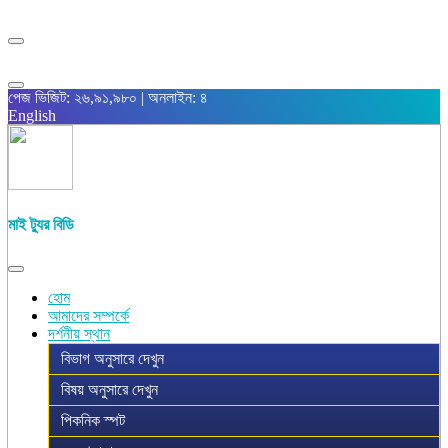
পেজ ভিজিট: ২৬,৯১,৯৮০ | অনলাইন: ৪
English
মাই ট্যুর বিডি
হোম
আমাদের সম্পর্কে
দর্শনীয় স্থান
বিভাগ অনুসারে দেখুন
বিষয় অনুসারে দেখুন
পিকনিক স্পট