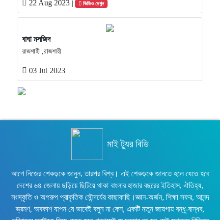
22 Aug 2023
|
ভিডিও দেখুন
বাঘা মসজিদ
রাজশাহী ,রাজশাহী
03 Jul 2023
মাই ট্যুর বিডি
আগে নিজের শেকড়কে জানুন, তারপর বিশ্ব। এই শেকড়কে জানতে হলে যেতে হবে
দেশের ৬৪ জেলায় ছড়িয়ে ছিটিয়ে থাকা বাংলার হাজার বছরের ইতিহাস, ঐতিহ্য,
সংস্কৃতি ও অপরুপ প্রাকৃতিক সৌন্দর্যের কাছাকাছি।জ্ঞান-অর্জন, শিক্ষা সফর, আনন্দ
ভ্রমণ, অবকাশ যাপন যে ভাবেই বলুন না কেন, একটি নতুন জায়গায় বন্ধু-বান্ধব,