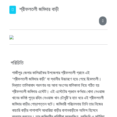
শ্রীফলতলী জমিদার বাড়ী
পরিচিতি
গাজীপুর জেলার কালিয়াকৈর উপজেলার শ্রীফলতলী গ্রামে এই
‘শ্রীফলতলী জমিদার বাড়ী’ যা স্থানীয় উচ্চারণে হয়ে গেছে ছিবলতলী।
বিখ্যাত তালিবাবাদ পরগণার নয় আনা অংশের মালিকানা নিয়ে গঠিত হয়
শ্রীফলতলী জমিদার এস্টেট। এই এস্টেটের প্রধান কর্ণধার খোদা নেওয়াজ
খানের কনিষ্ঠ পুত্র রহিম নেওয়াজ খান চৌধুরী’র হাত ধরে এই শ্রীফলতলী
জমিদার বাড়ীর গোড়াপত্তন ঘটে। জমিদারী পরিচালনায় তিনি তার নিজের
কাচারি বাড়ীর পাশাপাশি আধারিয়া বাড়ীর বাগানবাড়ীকে অফিস হিসেবে
ব্যবহার করতেন। তার জমিদারীর পরিসীমা ময়মনসিংহ, নরসিংদি ও সাটুরিয়া