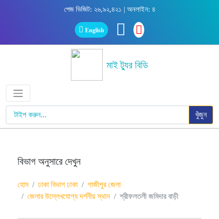
পেজ ভিজিট: ২৬,৯২,৪২১ | অনলাইন: ৪
English
মাই ট্যুর বিডি
খুঁজুন
বিভাগ অনুসারে দেখুন
হোম
ঢাকা বিভাগ ঢাকা
গাজীপুর জেলা
জেলার উল্লেখযোগ্য দর্শনীয় স্থান
শ্রীফলতলী জমিদার বাড়ী