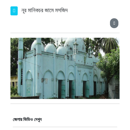
নূর মানিকচর জামে মসজিদ
জেলার ভিডিও দেখুন