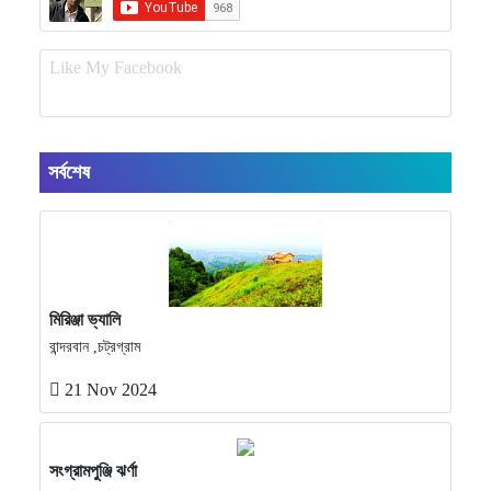
Like My Facebook
সর্বশেষ
মিরিঞ্জা ভ্যালি
বান্দরবান ,চট্রগ্রাম
21 Nov 2024
সংগ্রামপুঞ্জি ঝর্ণা