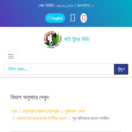
পেজ ভিজিট: ২৬,৯২,১৮৮ | অনলাইন: ২
English
মাই ট্যুর বিডি
খুঁজুন
বিভাগ অনুসারে দেখুন
হোম
চট্রগ্রাম বিভাগ চট্রগ্রাম
কুমিল্লা জেলা
জেলার উল্লেখযোগ্য দর্শনীয় স্থান
নূর মানিকচর জামে মসজিদ