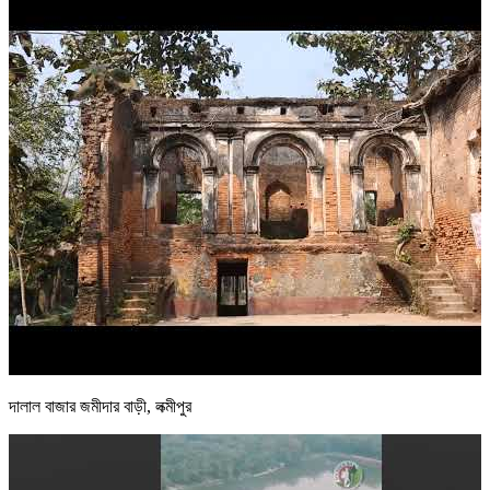
দালাল বাজার জমীদার বাড়ী, লক্মীপুর