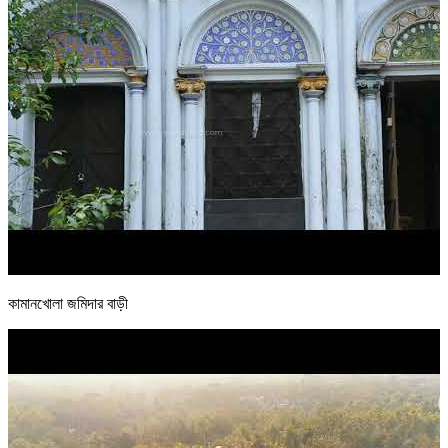
কামানখোলা জমিদার বাড়ী