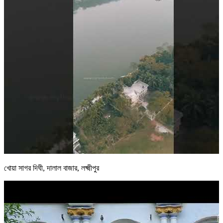
খোয়া সাগর দিঘী, দালাল বাজার, লক্ষ্মীপুর