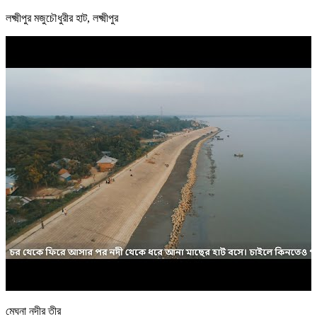
লক্ষ্মীপুর মজুচৌধুরীর হাট, লক্ষ্মীপুর
মেঘনা নদীর তীর