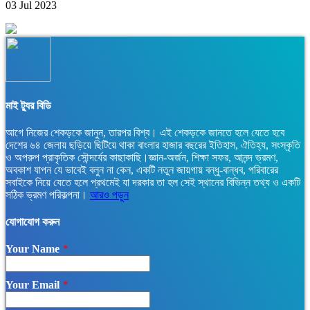
03 Jul 2023
মাই ট্যুর বিডি
আগে নিজের শেকড়কে জানুন, তারপর বিশ্ব। এই শেকড়কে জানতে হলে যেতে হবে
দেশের ৬৪ জেলায় ছড়িয়ে ছিটিয়ে থাকা বাংলার হাজার বছরের ইতিহাস, ঐতিহ্য, সংস্কৃতি
ও অপরুপ প্রাকৃতিক সৌন্দর্যের কাছাকাছি।জ্ঞান-অর্জন, শিক্ষা সফর, আনন্দ ভ্রমণ,
অবকাশ যাপন যে ভাবেই বলুন না কেন, একটি নতুন জায়গায় বন্ধু-বান্ধব, পরিবারের
সবাইকে নিয়ে যেতে হলে প্রথমেই যা দরকার তা হল সেই স্থানের বিভিন্ন তথ্য ও একটি
সঠিক ভ্রমণ পরিকল্পনা।
আরও পড়ুন
যোগাযোগ করুন
Your Name
*
Your Email
*