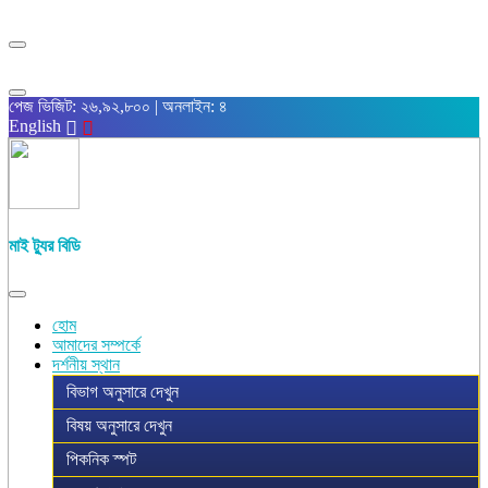
পেজ ভিজিট: ২৬,৯২,৮০০ | অনলাইন: ৪
English
মাই ট্যুর বিডি
হোম
আমাদের সম্পর্কে
দর্শনীয় স্থান
বিভাগ অনুসারে দেখুন
বিষয় অনুসারে দেখুন
পিকনিক স্পট