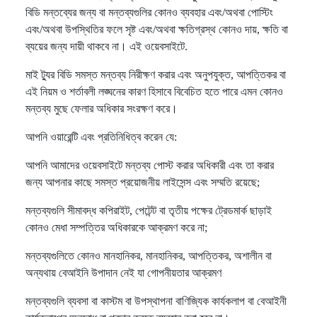
বিডি মন্তব্যের জন্য বা মন্তব্যগুলির কোনও ব্যবহার এবং/অথবা পোস্টিং
এবং/অথবা উপস্থিতির ফলে সৃষ্ট এবং/অথবা ক্ষতিগ্রস্থ কোনও দায়, ক্ষতি বা
ব্যয়ের জন্য দায়ী থাকবে না। এই ওয়েবসাইটে.
মাই ট্যুর বিডি সমস্ত মন্তব্য নিরীক্ষণ করার এবং অনুপযুক্ত, আপত্তিকর বা
এই নিয়ম ও শর্তাবলী লঙ্ঘনের কারণ হিসাবে বিবেচিত হতে পারে এমন কোনও
মন্তব্য মুছে ফেলার অধিকার সংরক্ষণ করে।
আপনি ওয়ারেন্টি এবং প্রতিনিধিত্ব করেন যে:
আপনি আমাদের ওয়েবসাইটে মন্তব্য পোস্ট করার অধিকারী এবং তা করার
জন্য আপনার কাছে সমস্ত প্রয়োজনীয় লাইসেন্স এবং সম্মতি রয়েছে;
মন্তব্যগুলি সীমাবদ্ধ কপিরাইট, পেটেন্ট বা তৃতীয় পক্ষের ট্রেডমার্ক ছাড়াই
কোনও মেধা সম্পত্তির অধিকারকে আক্রমণ করে না;
মন্তব্যগুলিতে কোনও মানহানিকর, মানহানিকর, আপত্তিকর, অশালীন বা
অন্যথায় বেআইনি উপাদান নেই যা গোপনীয়তার আক্রমণ
মন্তব্যগুলি ব্যবসা বা কাস্টম বা উপস্থাপনা বাণিজ্যিক কার্যকলাপ বা বেআইনী