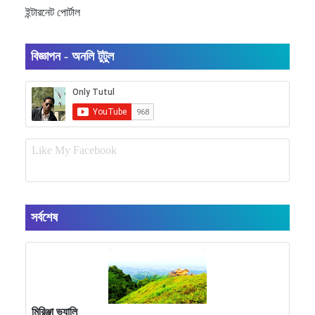
ইন্টারনেট পোর্টাল
বিজ্ঞাপন - অনলি টুটুল
Like My Facebook
সর্বশেষ
মিরিঞ্জা ভ্যালি