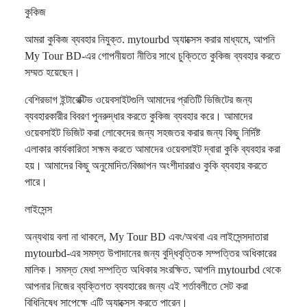
কুকিজ
আমরা কুকিজ ব্যবহার নিযুক্ত. mytourbd অ্যাক্সেস করার মাধ্যমে, আপনি
My Tour BD-এর গোপনীয়তা নীতির সাথে চুক্তিতে কুকিজ ব্যবহার করতে
সম্মত হয়েছেন।
বেশিরভাগ ইন্টারেক্টিভ ওয়েবসাইটগুলি আমাদের প্রতিটি ভিজিটের জন্য
ব্যবহারকারীর বিবরণ পুনরুদ্ধার করতে কুকিজ ব্যবহার করে। আমাদের
ওয়েবসাইট ভিজিট করা লোকেদের জন্য সহজতর করার জন্য কিছু নির্দিষ্ট
এলাকার কার্যকারিতা সক্ষম করতে আমাদের ওয়েবসাইট দ্বারা কুকি ব্যবহার করা
হয়। আমাদের কিছু অনুমোদিত/বিজ্ঞাপন অংশীদাররাও কুকি ব্যবহার করতে
পারে।
লাইসেন্স
অন্যথায় বলা না থাকলে, My Tour BD এবং/অথবা এর লাইসেন্সদাতারা
mytourbd-এর সমস্ত উপাদানের জন্য বুদ্ধিবৃত্তিক সম্পত্তির অধিকারের
মালিক। সমস্ত মেধা সম্পত্তি অধিকার সংরক্ষিত. আপনি mytourbd থেকে
আপনার নিজের ব্যক্তিগত ব্যবহারের জন্য এই শর্তাবলীতে সেট করা
বিধিনিষেধ সাপেক্ষে এটি অ্যাক্সেস করতে পারেন।