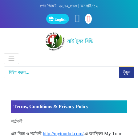
পেজ ভিজিট: ২৬,৯২,৫৯৩ | অনলাইন: ৬
English
মাই ট্যুর বিডি
খুঁজুন
Terms, Conditions & Privacy Policy
শর্তাবলী
এই নিয়ম ও শর্তাবলী
http://mytourbd.com/
-এ অবস্থিত My Tour