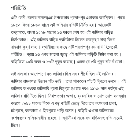
পরিচিতি
এটি ফেনী জেলার দাগনভূঞা উপজেলার প্রতাপপুর এলাকায় অবস্থিত। প্রায়
১৮৫০ কিংবা ১৮৬০ সালে এই জমিদার বাড়িটি নির্মিত হয়। আরেকটি
তথ্যমতে, বাংলা ১২২৮ সালের ১৩ ফাল্গুন শেষ হয় এই জমিদার বাড়ির
নির্মাণকাজ। এই জমিদার বাড়ির প্রতিষ্ঠাতা ছিলেন রাজকৃষ্ণ সাহা কিংবা
রামনাথ কৃষ্ণ সাহা। স্থানীয়দের কাছে এটি প্রতাপপুর বড় বাড়ি হিসেবেই
পরিচিত। প্রায় ১৩ একর জায়গা জুড়ে এই জমিদার বাড়িটি নির্মাণ করা হয়।
বাড়িটিতে ১০টি ভবন ও ১৩টি পুকুর রয়েছে। এরমধ্যে ৫টি পুকুর ঘাট বাঁধানো।
এই এলাকার আশেপাশে যত জমিদার ছিল সবার শীর্ষে ছিল এই জমিদার।
জমিদার রামনাথরা ছিলেন পাঁচ ভাই। তারা থাকতেন পাঁচটি দ্বিতল ভবনে। এই
জমিদার বংশধররা জমিদারি প্রথা বিলুপ্ত হওয়ার পরও ১৯৯৬ সাল পর্যন্ত এই
জমিদার বাড়িটিতে ছিল। নিরাপত্তার অভাব, ব্যবসায়িক ও যোগাযোগ সমস্যার
কারণে ১৯৯৮ সালের দিকে এ বড় বাড়িটি ছেড়ে দিয়ে তার বংশধররা ঢাকা,
চট্টগ্রাম, কলকাতা ও ত্রিপুরায় পাড়ি জমান। বাড়িটি এখনো জমিদারের
বংশধরদের মালিকানাধীন রয়েছে । স্থানীয়রা একে বড় বাড়ি/সাহু বাড়ি নামেই
চিনে।