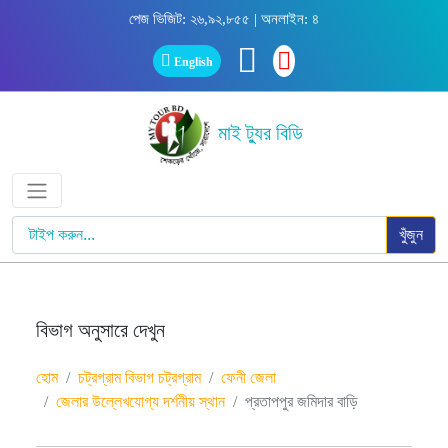
পেজ ভিজিট: ২৬,৯২,৮৫৫ | অনলাইন: ৪
English
মাই ট্যুর বিডি
খুঁজুন
বিভাগ অনুসারে দেখুন
হোম
চট্রগ্রাম বিভাগ চট্রগ্রাম
ফেনী জেলা
জেলার উল্লেখযোগ্য দর্শনীয় স্থান
প্রতাপপুর জমিদার বাড়ি