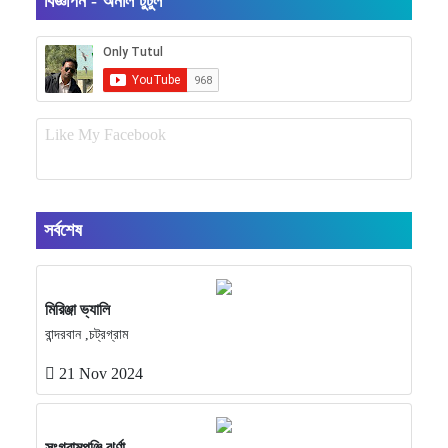
বিজ্ঞাপন - অনলি টুটুল
Like My Facebook
সর্বশেষ
মিরিঞ্জা ভ্যালি
বান্দরবান ,চট্রগ্রাম
21 Nov 2024
সংগ্রামপুঞ্জি ঝর্ণা