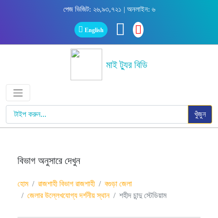
পেজ ভিজিট: ২৬,৯৩,৭২১ | অনলাইন: ৬
English
মাই ট্যুর বিডি
খুঁজুন
বিভাগ অনুসারে দেখুন
হোম
রাজশাহী বিভাগ রাজশাহী
বগুড়া জেলা
জেলার উল্লেখযোগ্য দর্শনীয় স্থান
শহীদ চান্দু স্টেডিয়াম