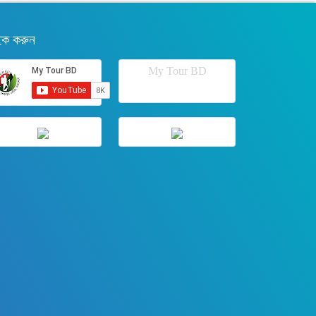
ইক করুন
My Tour BD