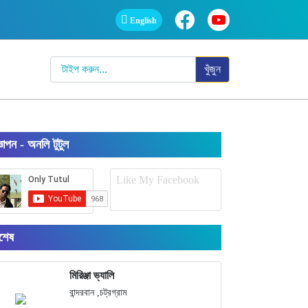
English
খুঁজুন
্ঞাপন - অনলি টুটুল
Like My Facebook
বশেষ
মিরিঞ্জা ভ্যালি
বান্দরবান ,চট্রগ্রাম