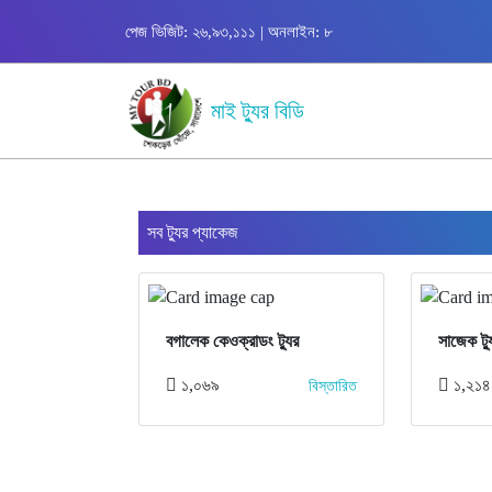
পেজ ভিজিট: ২৬,৯৩,১১১ | অনলাইন: ৮
মাই ট্যুর বিডি
সব ট্যুর প্যাকেজ
বগালেক কেওক্রাডং ট্যুর
সাজেক ট্য
১,০৬৯
১,২১৪
বিস্তারিত